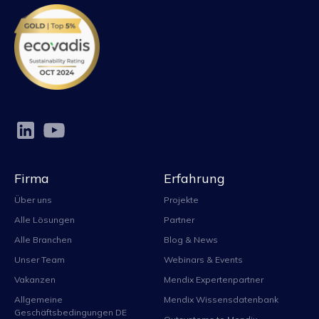
Firma
Erfahrung
Über uns
Projekte
Alle Lösungen
Partner
Alle Branchen
Blog & News
Unser Team
Webinars & Events
Vakanzen
Mendix Expertenpartner
Allgemeine
Mendix Wissensdatenbank
Geschäftsbedingungen DE