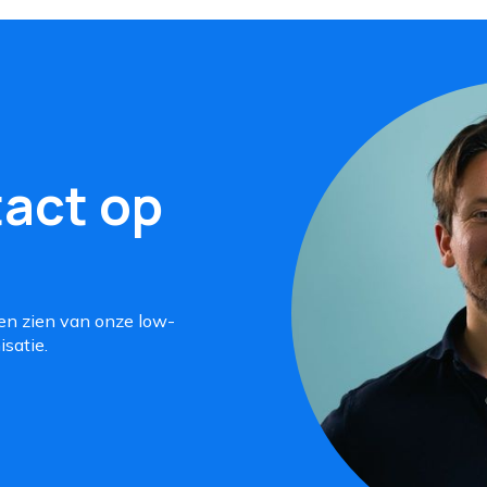
act op
en zien van onze low-
satie.