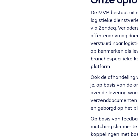
De MVP bestaat uit e
logistieke dienstver
via Zendeq. Verlade
offerteaanvraag doe
verstuurd naar logist
op kenmerken als lev
branchespecifieke ke
platform.
Ook de afhandeling v
je, op basis van de o
over de levering wo
verzenddocumenten e
en geborgd op het pl
Op basis van feedba
matching slimmer te 
koppelingen met boe