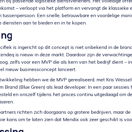
n bij passende logistieke dienstverleners. Het volledige offe
komst – verloopt via het platform en vervangt de klassieke 
 tussenpersoon. Een snelle, betrouwbare en voordelige mani
ke diensten aan te bieden en in te kopen.
ing
ifiek is ingericht op dit concept is niet onbekend in de bran
endeq is nieuw in deze markt. Daardoor zijn de verwachting
hoog, zelfs voor een MVP die als kern van het bedrijf dient – in
el nieuw businessconcept lanceert.
ntwikkeling hebben we de MVP gerealiseerd, met Kris Wessel
 Brand (Blue Green) als lead developer. In een paar sessie
teld en onszelf tijdens het proces continu uitgedaagd om de
iseren.
rtners richten zich doorgaans op grotere bedrijven, maar 
 kans om te laten zien dat Mendix ook zeer geschikt is voo
ssing