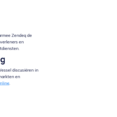
armee Zendeq de
tverleners en
ntdiensten.
ng
essel discusiëren in
rmarkten en
online
.