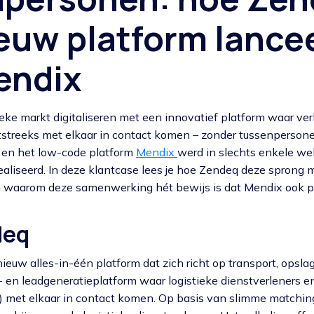
euw platform lance
endix
tieke markt digitaliseren met een innovatief platform waar ver
tstreeks met elkaar in contact komen – zonder tussenperson
s en het low-code platform
Mendix
werd in slechts enkele we
ealiseerd. In deze klantcase lees je hoe Zendeq deze sprong 
 waarom deze samenwerking hét bewijs is dat Mendix ook pe
deq
euw alles-in-één platform dat zich richt op transport, opslag 
g- en leadgeneratieplatform waar logistieke dienstverleners e
rs) met elkaar in contact komen. Op basis van slimme matchi