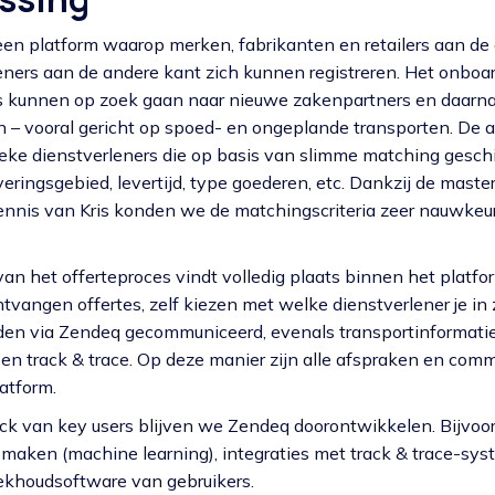
en platform waarop merken, fabrikanten en retailers aan de 
leners aan de andere kant zich kunnen registreren. Het onboa
rs kunnen op zoek gaan naar nieuwe zakenpartners en daarn
n – vooral gericht op spoed- en ongeplande transporten. De 
ieke dienstverleners die op basis van slimme matching geschik
eringsgebied, levertijd, type goederen, etc. Dankzij de maste
nnis van Kris konden we de matchingscriteria zeer nauwkeuri
an het offerteproces vindt volledig plaats binnen het platfor
ntvangen offertes, zelf kiezen met welke dienstverlener je in 
rden via Zendeq gecommuniceerd, evenals transportinformatie
n track & trace. Op deze manier zijn alle afspraken en comm
atform.
ck van key users blijven we Zendeq doorontwikkelen. Bijvoor
maken (machine learning), integraties met track & trace-sys
khoudsoftware van gebruikers.