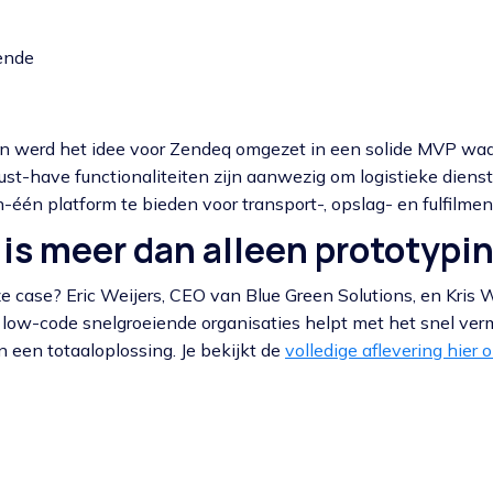
ende
n werd het idee voor Zendeq omgezet in een solide MVP wa
ust-have functionaliteiten zijn aanwezig om logistieke diens
n-één platform te bieden voor transport-, opslag- en fulfilme
is meer dan alleen prototypi
 case? Eric Weijers, CEO van Blue Green Solutions, en Kris W
 low-code snelgroeiende organisaties helpt met het snel ve
 een totaaloplossing. Je bekijkt de
volledige aflevering hier 