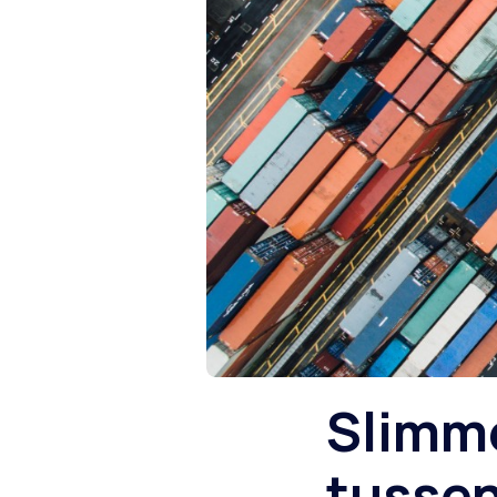
Slimme
tusse