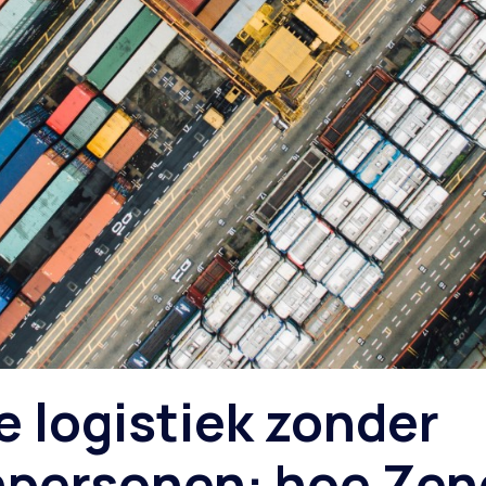
 logistiek zonder
npersonen: hoe Ze