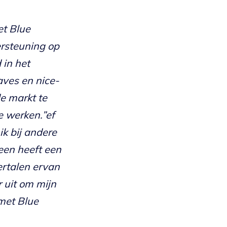
et Blue
ersteuning op
 in het
aves en nice-
de markt te
e werken.”ef
k bij andere
een heeft een
ertalen ervan
 uit om mijn
met Blue