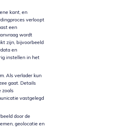
ene kant, en
rdingproces verloopt
aast een
aanvraag wordt
t zijn, bijvoorbeeld
rdata en
g instellen in het
m. Als verlader kun
zee gaat. Details
 zoals
unicatie vastgelegd
beeld door de
temen, geolocatie en