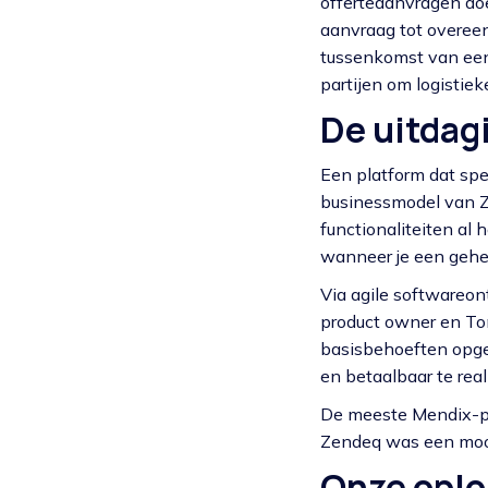
offerteaanvragen doe
aanvraag tot overeen
tussenkomst van een
partijen om logistie
De uitdag
Een platform dat spec
businessmodel van Z
functionaliteiten al 
wanneer je een gehe
Via agile softwareo
product owner en Tom
basisbehoeften opges
en betaalbaar te real
De meeste Mendix-pa
Zendeq was een mooie
Onze oplo