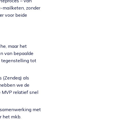
rteproces – van
e-mailketen, zonder
er voor beide
che, maar het
en van bepaalde
 tegenstelling tot
s (Zendeq) als
s hebben we de
 MVP relatief snel
de samenwerking met
r het mkb.