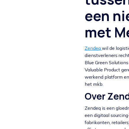
een ni
met M
Zendeq
wil de logis
dienstverleners rech
Blue Green Solution
Valuable Product ger
werkend platform en
het mkb.
Over Zen
Zendeq is een gloedni
een digitaal sourcin
fabrikanten, retaile