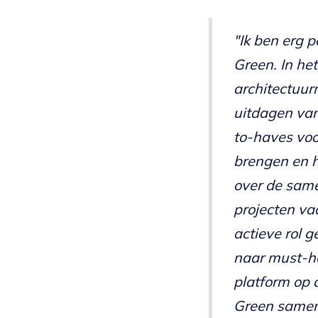
"Ik ben erg 
Green. In he
architectuur
uitdagen van
to-haves voo
brengen en h
over de same
projecten va
actieve rol 
naar must-ha
platform op 
Green samen